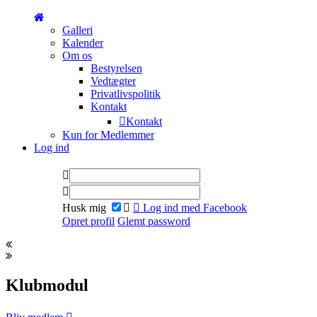
Galleri
Kalender
Om os
Bestyrelsen
Vedtægter
Privatlivspolitik
Kontakt
Kontakt
Kun for Medlemmer
Log ind
Husk mig
Log ind med Facebook
Opret profil
Glemt password
Klubmodul