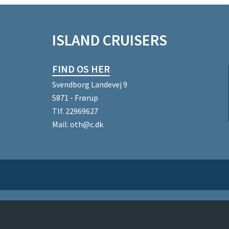
ISLAND CRUISERS
FIND OS HER
Svendborg Landevej 9
5871 - Frørup
Tlf.
22969627
Mail:
oth@c.dk