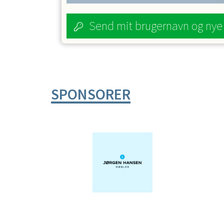
Send mit brugernavn og ny
SPONSORER